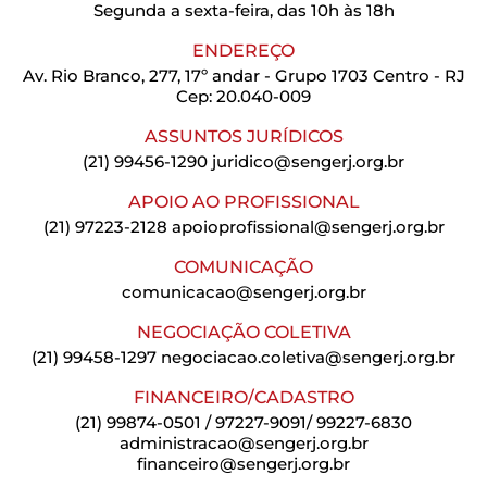
Segunda a sexta-feira, das 10h às 18h
ENDEREÇO
Av. Rio Branco, 277, 17º andar - Grupo 1703 Centro - RJ
Cep: 20.040-009
ASSUNTOS JURÍDICOS
(21) 99456-1290
juridico@sengerj.org.br
APOIO AO PROFISSIONAL
(21) 97223-2128
apoioprofissional@sengerj.org.br
COMUNICAÇÃO
comunicacao@sengerj.org.br
NEGOCIAÇÃO COLETIVA
(21) 99458-1297
negociacao.coletiva@sengerj.org.br
FINANCEIRO/CADASTRO
(21) 99874-0501 / 97227-9091/ 99227-6830
administracao@sengerj.org.br
financeiro@sengerj.org.br