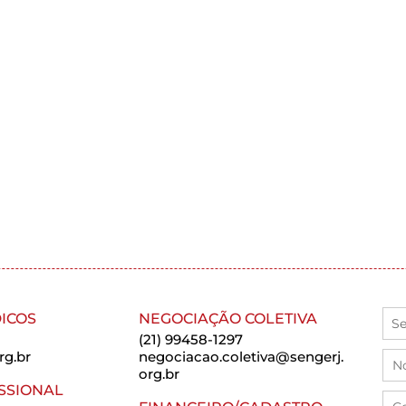
ICOS
NEGOCIAÇÃO COLETIVA
(21) 99458-1297
rg.br
negociacao.coletiva@sengerj.
org.br
SSIONAL