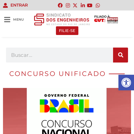
ENTRAR
FILIADO À:
MENU
FILIE-SE
CONCURSO UNIFICADO
Abrir 