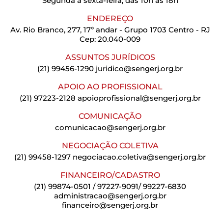
Segunda a sexta-feira, das 10h às 18h
ENDEREÇO
Av. Rio Branco, 277, 17º andar - Grupo 1703 Centro - RJ
Cep: 20.040-009
ASSUNTOS JURÍDICOS
(21) 99456-1290
juridico@sengerj.org.br
APOIO AO PROFISSIONAL
(21) 97223-2128
apoioprofissional@sengerj.org.br
COMUNICAÇÃO
comunicacao@sengerj.org.br
NEGOCIAÇÃO COLETIVA
(21) 99458-1297
negociacao.coletiva@sengerj.org.br
FINANCEIRO/CADASTRO
(21) 99874-0501 / 97227-9091/ 99227-6830
administracao@sengerj.org.br
financeiro@sengerj.org.br