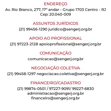
ENDEREÇO
Av. Rio Branco, 277, 17º andar - Grupo 1703 Centro - RJ
Cep: 20.040-009
ASSUNTOS JURÍDICOS
(21) 99456-1290
juridico@sengerj.org.br
APOIO AO PROFISSIONAL
(21) 97223-2128
apoioprofissional@sengerj.org.br
COMUNICAÇÃO
comunicacao@sengerj.org.br
NEGOCIAÇÃO COLETIVA
(21) 99458-1297
negociacao.coletiva@sengerj.org.br
FINANCEIRO/CADASTRO
(21) 99874-0501 / 97227-9091/ 99227-6830
administracao@sengerj.org.br
financeiro@sengerj.org.br