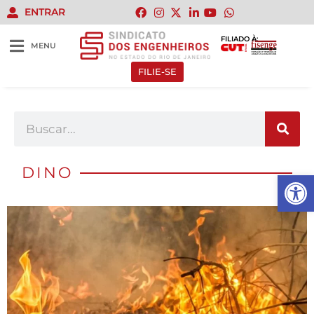
ENTRAR
FILIADO À:
MENU
FILIE-SE
DINO
Abrir 