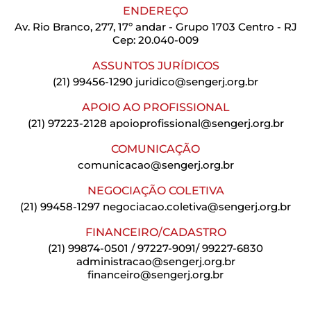
ENDEREÇO
Av. Rio Branco, 277, 17º andar - Grupo 1703 Centro - RJ
Cep: 20.040-009
ASSUNTOS JURÍDICOS
(21) 99456-1290
juridico@sengerj.org.br
APOIO AO PROFISSIONAL
(21) 97223-2128
apoioprofissional@sengerj.org.br
COMUNICAÇÃO
comunicacao@sengerj.org.br
NEGOCIAÇÃO COLETIVA
(21) 99458-1297
negociacao.coletiva@sengerj.org.br
FINANCEIRO/CADASTRO
(21) 99874-0501 / 97227-9091/ 99227-6830
administracao@sengerj.org.br
financeiro@sengerj.org.br