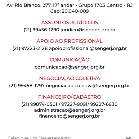
Av. Rio Branco, 277, 17º andar - Grupo 1703 Centro - RJ
Cep: 20.040-009
ASSUNTOS JURÍDICOS
(21) 99456-1290
juridico@sengerj.org.br
APOIO AO PROFISSIONAL
(21) 97223-2128
apoioprofissional@sengerj.org.br
COMUNICAÇÃO
comunicacao@sengerj.org.br
NEGOCIAÇÃO COLETIVA
(21) 99458-1297
negociacao.coletiva@sengerj.org.br
FINANCEIRO/CADASTRO
(21) 99874-0501 / 97227-9091/ 99227-6830
administracao@sengerj.org.br
financeiro@sengerj.org.br