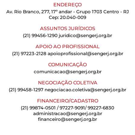
ENDEREÇO
Av. Rio Branco, 277, 17º andar - Grupo 1703 Centro - RJ
Cep: 20.040-009
ASSUNTOS JURÍDICOS
(21) 99456-1290
juridico@sengerj.org.br
APOIO AO PROFISSIONAL
(21) 97223-2128
apoioprofissional@sengerj.org.br
COMUNICAÇÃO
comunicacao@sengerj.org.br
NEGOCIAÇÃO COLETIVA
(21) 99458-1297
negociacao.coletiva@sengerj.org.br
FINANCEIRO/CADASTRO
(21) 99874-0501 / 97227-9091/ 99227-6830
administracao@sengerj.org.br
financeiro@sengerj.org.br