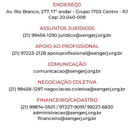
ENDEREÇO
Av. Rio Branco, 277, 17º andar - Grupo 1703 Centro - RJ
Cep: 20.040-009
ASSUNTOS JURÍDICOS
(21) 99456-1290
juridico@sengerj.org.br
APOIO AO PROFISSIONAL
(21) 97223-2128
apoioprofissional@sengerj.org.br
COMUNICAÇÃO
comunicacao@sengerj.org.br
NEGOCIAÇÃO COLETIVA
(21) 99458-1297
negociacao.coletiva@sengerj.org.br
FINANCEIRO/CADASTRO
(21) 99874-0501 / 97227-9091/ 99227-6830
administracao@sengerj.org.br
financeiro@sengerj.org.br