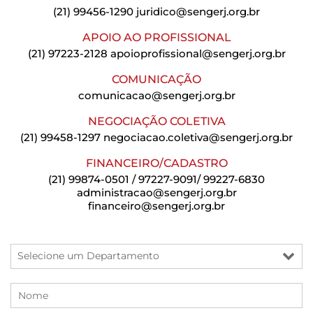
(21) 99456-1290
juridico@sengerj.org.br
APOIO AO PROFISSIONAL
(21) 97223-2128
apoioprofissional@sengerj.org.br
COMUNICAÇÃO
comunicacao@sengerj.org.br
NEGOCIAÇÃO COLETIVA
(21) 99458-1297
negociacao.coletiva@sengerj.org.br
FINANCEIRO/CADASTRO
(21) 99874-0501 / 97227-9091/ 99227-6830
administracao@sengerj.org.br
financeiro@sengerj.org.br