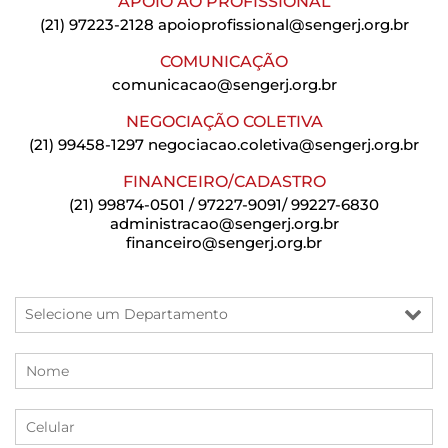
APOIO AO PROFISSIONAL
(21) 97223-2128
apoioprofissional@sengerj.org.br
COMUNICAÇÃO
comunicacao@sengerj.org.br
NEGOCIAÇÃO COLETIVA
(21) 99458-1297
negociacao.coletiva@sengerj.org.br
FINANCEIRO/CADASTRO
(21) 99874-0501 / 97227-9091/ 99227-6830
administracao@sengerj.org.br
financeiro@sengerj.org.br