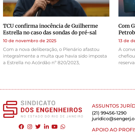
TCU confirma inocência de Guilherme
Com Gu
Estrella no caso das sondas do pré-sal
Petrob
10 de novembro de 2025
13 de 
Com a nova deliberação, o Plenário afastou
A conve
integralmente a multa que havia sido imposta
chefio
a Estrella no Acórdão nº 820/2023,
reserva
ASSUNTOS JURÍD
(21) 99456-1290
juridico@sengerj.o
APOIO AO PROFI