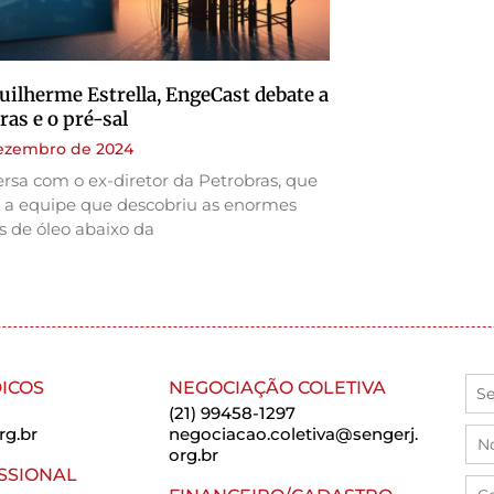
ilherme Estrella, EngeCast debate a
ras e o pré-sal
dezembro de 2024
rsa com o ex-diretor da Petrobras, que
u a equipe que descobriu as enormes
s de óleo abaixo da
ICOS
NEGOCIAÇÃO COLETIVA
(21) 99458-1297
rg.br
negociacao.coletiva@sengerj.
org.br
SSIONAL