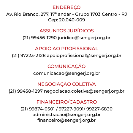
ENDEREÇO
Av. Rio Branco, 277, 17º andar - Grupo 1703 Centro - RJ
Cep: 20.040-009
ASSUNTOS JURÍDICOS
(21) 99456-1290
juridico@sengerj.org.br
APOIO AO PROFISSIONAL
(21) 97223-2128
apoioprofissional@sengerj.org.br
COMUNICAÇÃO
comunicacao@sengerj.org.br
NEGOCIAÇÃO COLETIVA
(21) 99458-1297
negociacao.coletiva@sengerj.org.br
FINANCEIRO/CADASTRO
(21) 99874-0501 / 97227-9091/ 99227-6830
administracao@sengerj.org.br
financeiro@sengerj.org.br