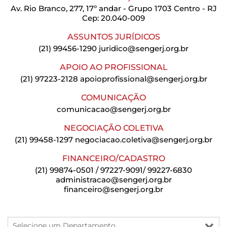
Av. Rio Branco, 277, 17º andar - Grupo 1703 Centro - RJ
Cep: 20.040-009
ASSUNTOS JURÍDICOS
(21) 99456-1290
juridico@sengerj.org.br
APOIO AO PROFISSIONAL
(21) 97223-2128
apoioprofissional@sengerj.org.br
COMUNICAÇÃO
comunicacao@sengerj.org.br
NEGOCIAÇÃO COLETIVA
(21) 99458-1297
negociacao.coletiva@sengerj.org.br
FINANCEIRO/CADASTRO
(21) 99874-0501 / 97227-9091/ 99227-6830
administracao@sengerj.org.br
financeiro@sengerj.org.br