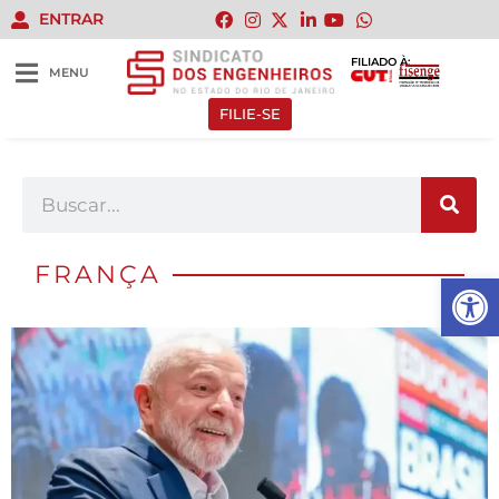
ENTRAR
FILIADO À:
MENU
FILIE-SE
FRANÇA
Abrir 