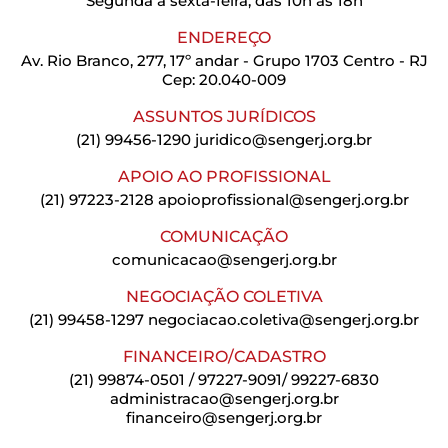
Segunda a sexta-feira, das 10h às 18h
ENDEREÇO
Av. Rio Branco, 277, 17º andar - Grupo 1703 Centro - RJ
Cep: 20.040-009
ASSUNTOS JURÍDICOS
(21) 99456-1290
juridico@sengerj.org.br
APOIO AO PROFISSIONAL
(21) 97223-2128
apoioprofissional@sengerj.org.br
COMUNICAÇÃO
comunicacao@sengerj.org.br
NEGOCIAÇÃO COLETIVA
(21) 99458-1297
negociacao.coletiva@sengerj.org.br
FINANCEIRO/CADASTRO
(21) 99874-0501 / 97227-9091/ 99227-6830
administracao@sengerj.org.br
financeiro@sengerj.org.br