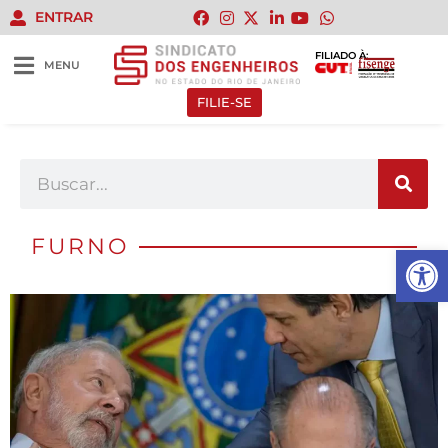
ENTRAR
FILIADO À:
MENU
FILIE-SE
FURNO
Abrir 