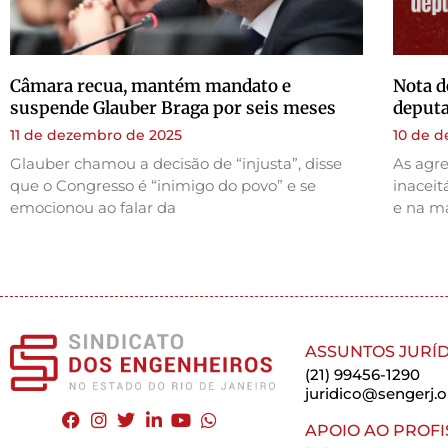
Câmara recua, mantém mandato e
Nota d
suspende Glauber Braga por seis meses
deputa
11 de dezembro de 2025
10 de 
Glauber chamou a decisão de “injusta”, disse
As agre
que o Congresso é “inimigo do povo” e se
inaceit
emocionou ao falar da
e na m
ASSUNTOS JURÍD
(21) 99456-1290
juridico@sengerj.o
APOIO AO PROFI