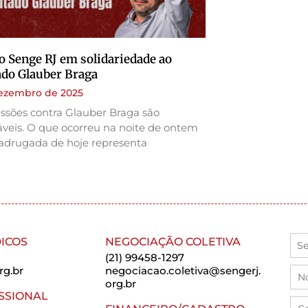
o Senge RJ em solidariedade ao
do Glauber Braga
dezembro de 2025
ssões contra Glauber Braga são
áveis. O que ocorreu na noite de ontem
adrugada de hoje representa
ICOS
NEGOCIAÇÃO COLETIVA
(21) 99458-1297
rg.br
negociacao.coletiva@sengerj.
org.br
SSIONAL