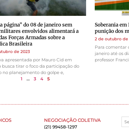
 a página” do 08 de janeiro sem
Soberania em D
militares envolvidos alimentará a
punição dos mi
 das Forças Armadas sobre a
2 de outubro de
ica Brasileira
Para comentar 
utubro de 2023
janeiro até os di
iva apresentada por Mauro Cid em
professor Franci
 busca tirar o foco da participação do
o no planejamento do golpe e,
1
…
3
4
5
ICOS
NEGOCIAÇÃO COLETIVA
(21) 99458-1297