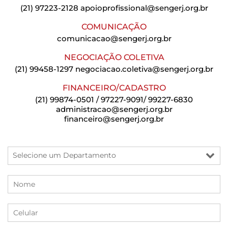
(21) 97223-2128
apoioprofissional@sengerj.org.br
COMUNICAÇÃO
comunicacao@sengerj.org.br
NEGOCIAÇÃO COLETIVA
(21) 99458-1297
negociacao.coletiva@sengerj.org.br
FINANCEIRO/CADASTRO
(21) 99874-0501 / 97227-9091/ 99227-6830
administracao@sengerj.org.br
financeiro@sengerj.org.br