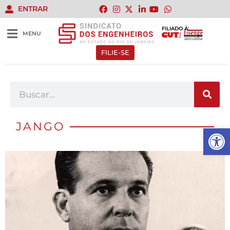
ENTRAR
FILIADO À:
MENU
FILIE-SE
JANGO
Abrir 