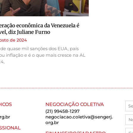
ração econômica da Venezuela é
vel, diz Juliane Furno
osto de 2024
de quase mil sanções dos EUA, país
ou inflação e é o que mais cresce na AL
4,
ICOS
NEGOCIAÇÃO COLETIVA
(21) 99458-1297
rg.br
negociacao.coletiva@sengerj.
org.br
SSIONAL