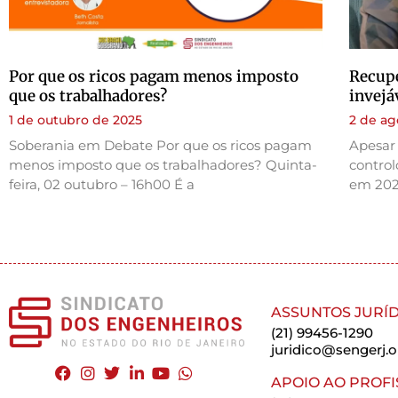
Por que os ricos pagam menos imposto
Recupe
que os trabalhadores?
invejá
1 de outubro de 2025
2 de ag
Soberania em Debate Por que os ricos pagam
Apesar 
menos imposto que os trabalhadores? Quinta-
control
feira, 02 outubro – 16h00 É a
em 202
ASSUNTOS JURÍD
(21) 99456-1290
juridico@sengerj.o
APOIO AO PROFI