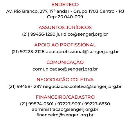
ENDEREÇO
Av. Rio Branco, 277, 17º andar - Grupo 1703 Centro - RJ
Cep: 20.040-009
ASSUNTOS JURÍDICOS
(21) 99456-1290
juridico@sengerj.org.br
APOIO AO PROFISSIONAL
(21) 97223-2128
apoioprofissional@sengerj.org.br
COMUNICAÇÃO
comunicacao@sengerj.org.br
NEGOCIAÇÃO COLETIVA
(21) 99458-1297
negociacao.coletiva@sengerj.org.br
FINANCEIRO/CADASTRO
(21) 99874-0501 / 97227-9091/ 99227-6830
administracao@sengerj.org.br
financeiro@sengerj.org.br