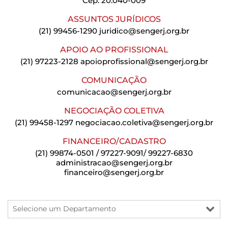
Cep: 20.040-009
ASSUNTOS JURÍDICOS
(21) 99456-1290
juridico@sengerj.org.br
APOIO AO PROFISSIONAL
(21) 97223-2128
apoioprofissional@sengerj.org.br
COMUNICAÇÃO
comunicacao@sengerj.org.br
NEGOCIAÇÃO COLETIVA
(21) 99458-1297
negociacao.coletiva@sengerj.org.br
FINANCEIRO/CADASTRO
(21) 99874-0501 / 97227-9091/ 99227-6830
administracao@sengerj.org.br
financeiro@sengerj.org.br