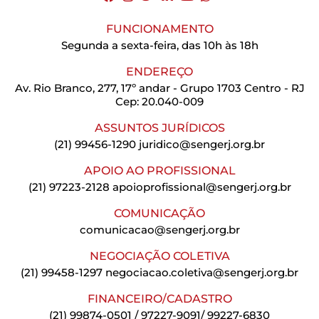
FUNCIONAMENTO
Segunda a sexta-feira, das 10h às 18h
ENDEREÇO
Av. Rio Branco, 277, 17º andar - Grupo 1703 Centro - RJ
Cep: 20.040-009
ASSUNTOS JURÍDICOS
(21) 99456-1290
juridico@sengerj.org.br
APOIO AO PROFISSIONAL
(21) 97223-2128
apoioprofissional@sengerj.org.br
COMUNICAÇÃO
comunicacao@sengerj.org.br
NEGOCIAÇÃO COLETIVA
(21) 99458-1297
negociacao.coletiva@sengerj.org.br
FINANCEIRO/CADASTRO
(21) 99874-0501 / 97227-9091/ 99227-6830