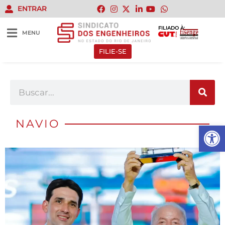
ENTRAR
FILIADO À:
MENU
FILIE-SE
NAVIO
Abrir 