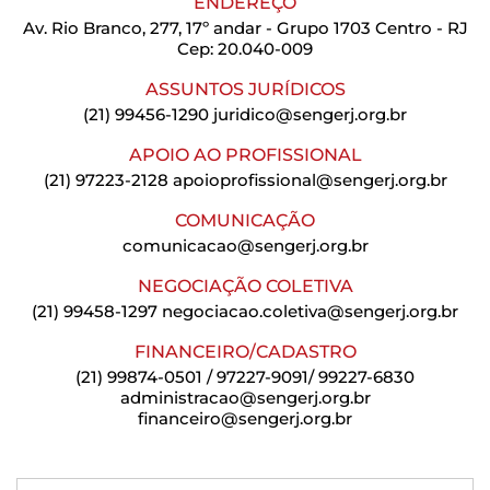
ENDEREÇO
Av. Rio Branco, 277, 17º andar - Grupo 1703 Centro - RJ
Cep: 20.040-009
ASSUNTOS JURÍDICOS
(21) 99456-1290
juridico@sengerj.org.br
APOIO AO PROFISSIONAL
(21) 97223-2128
apoioprofissional@sengerj.org.br
COMUNICAÇÃO
comunicacao@sengerj.org.br
NEGOCIAÇÃO COLETIVA
(21) 99458-1297
negociacao.coletiva@sengerj.org.br
FINANCEIRO/CADASTRO
(21) 99874-0501 / 97227-9091/ 99227-6830
administracao@sengerj.org.br
financeiro@sengerj.org.br