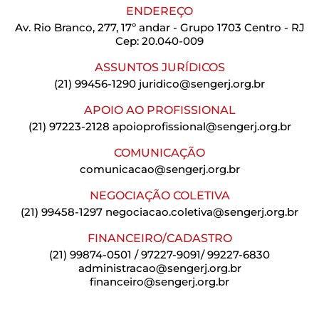
ENDEREÇO
Av. Rio Branco, 277, 17º andar - Grupo 1703 Centro - RJ
Cep: 20.040-009
ASSUNTOS JURÍDICOS
(21) 99456-1290
juridico@sengerj.org.br
APOIO AO PROFISSIONAL
(21) 97223-2128
apoioprofissional@sengerj.org.br
COMUNICAÇÃO
comunicacao@sengerj.org.br
NEGOCIAÇÃO COLETIVA
(21) 99458-1297
negociacao.coletiva@sengerj.org.br
FINANCEIRO/CADASTRO
(21) 99874-0501 / 97227-9091/ 99227-6830
administracao@sengerj.org.br
financeiro@sengerj.org.br