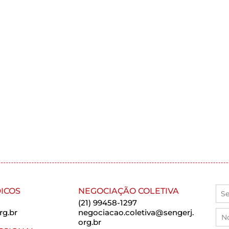
ICOS
NEGOCIAÇÃO COLETIVA
(21) 99458-1297
rg.br
negociacao.coletiva@sengerj.
org.br