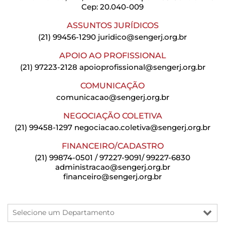
Cep: 20.040-009
ASSUNTOS JURÍDICOS
(21) 99456-1290
juridico@sengerj.org.br
APOIO AO PROFISSIONAL
(21) 97223-2128
apoioprofissional@sengerj.org.br
COMUNICAÇÃO
comunicacao@sengerj.org.br
NEGOCIAÇÃO COLETIVA
(21) 99458-1297
negociacao.coletiva@sengerj.org.br
FINANCEIRO/CADASTRO
(21) 99874-0501 / 97227-9091/ 99227-6830
administracao@sengerj.org.br
financeiro@sengerj.org.br