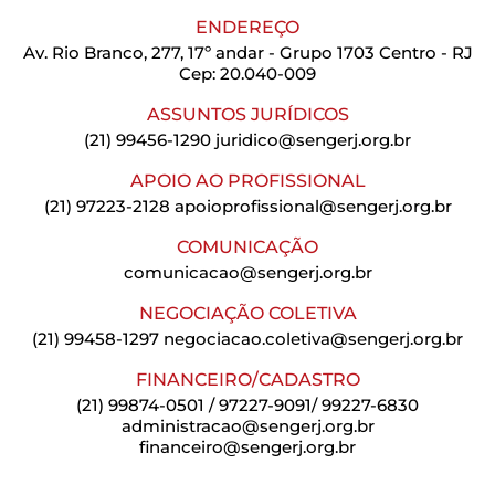
ENDEREÇO
Av. Rio Branco, 277, 17º andar - Grupo 1703 Centro - RJ
Cep: 20.040-009
ASSUNTOS JURÍDICOS
(21) 99456-1290
juridico@sengerj.org.br
APOIO AO PROFISSIONAL
(21) 97223-2128
apoioprofissional@sengerj.org.br
COMUNICAÇÃO
comunicacao@sengerj.org.br
NEGOCIAÇÃO COLETIVA
(21) 99458-1297
negociacao.coletiva@sengerj.org.br
FINANCEIRO/CADASTRO
(21) 99874-0501 / 97227-9091/ 99227-6830
administracao@sengerj.org.br
financeiro@sengerj.org.br