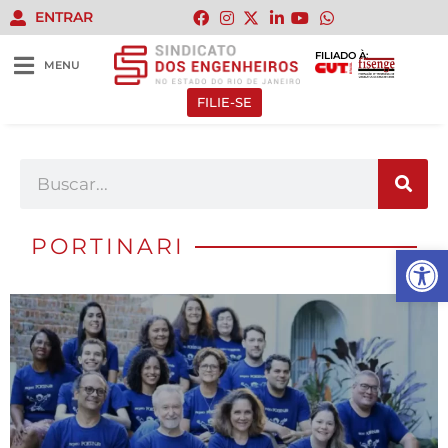
ENTRAR
FILIADO À:
MENU
FILIE-SE
PORTINARI
Abrir 