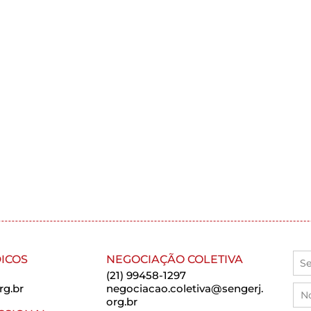
ICOS
NEGOCIAÇÃO COLETIVA
(21) 99458-1297
rg.br
negociacao.coletiva@sengerj.
org.br