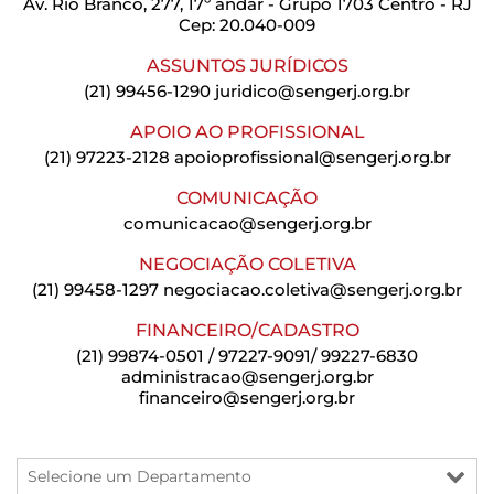
Av. Rio Branco, 277, 17º andar - Grupo 1703 Centro - RJ
Cep: 20.040-009
ASSUNTOS JURÍDICOS
(21) 99456-1290
juridico@sengerj.org.br
APOIO AO PROFISSIONAL
(21) 97223-2128
apoioprofissional@sengerj.org.br
COMUNICAÇÃO
comunicacao@sengerj.org.br
NEGOCIAÇÃO COLETIVA
(21) 99458-1297
negociacao.coletiva@sengerj.org.br
FINANCEIRO/CADASTRO
(21) 99874-0501 / 97227-9091/ 99227-6830
administracao@sengerj.org.br
financeiro@sengerj.org.br