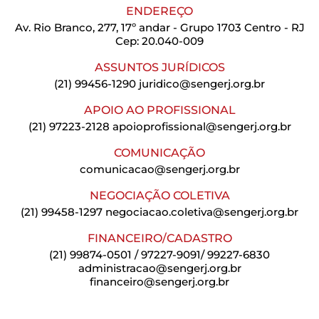
ENDEREÇO
Av. Rio Branco, 277, 17º andar - Grupo 1703 Centro - RJ
Cep: 20.040-009
ASSUNTOS JURÍDICOS
(21) 99456-1290
juridico@sengerj.org.br
APOIO AO PROFISSIONAL
(21) 97223-2128
apoioprofissional@sengerj.org.br
COMUNICAÇÃO
comunicacao@sengerj.org.br
NEGOCIAÇÃO COLETIVA
(21) 99458-1297
negociacao.coletiva@sengerj.org.br
FINANCEIRO/CADASTRO
(21) 99874-0501 / 97227-9091/ 99227-6830
administracao@sengerj.org.br
financeiro@sengerj.org.br