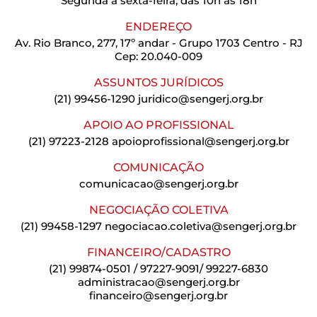
Segunda a sexta-feira, das 10h às 18h
ENDEREÇO
Av. Rio Branco, 277, 17º andar - Grupo 1703 Centro - RJ
Cep: 20.040-009
ASSUNTOS JURÍDICOS
(21) 99456-1290
juridico@sengerj.org.br
APOIO AO PROFISSIONAL
(21) 97223-2128
apoioprofissional@sengerj.org.br
COMUNICAÇÃO
comunicacao@sengerj.org.br
NEGOCIAÇÃO COLETIVA
(21) 99458-1297
negociacao.coletiva@sengerj.org.br
FINANCEIRO/CADASTRO
(21) 99874-0501 / 97227-9091/ 99227-6830
administracao@sengerj.org.br
financeiro@sengerj.org.br