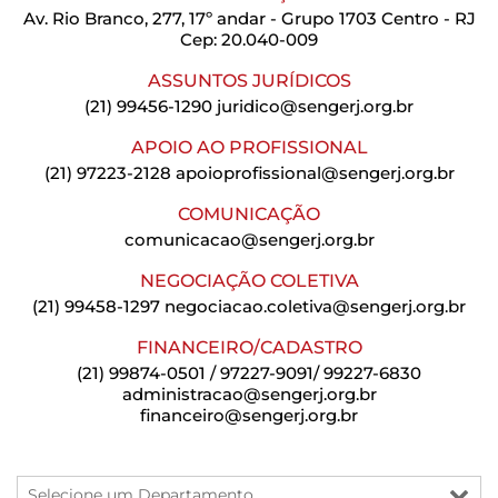
Av. Rio Branco, 277, 17º andar - Grupo 1703 Centro - RJ
Cep: 20.040-009
ASSUNTOS JURÍDICOS
(21) 99456-1290
juridico@sengerj.org.br
APOIO AO PROFISSIONAL
(21) 97223-2128
apoioprofissional@sengerj.org.br
COMUNICAÇÃO
comunicacao@sengerj.org.br
NEGOCIAÇÃO COLETIVA
(21) 99458-1297
negociacao.coletiva@sengerj.org.br
FINANCEIRO/CADASTRO
(21) 99874-0501 / 97227-9091/ 99227-6830
administracao@sengerj.org.br
financeiro@sengerj.org.br