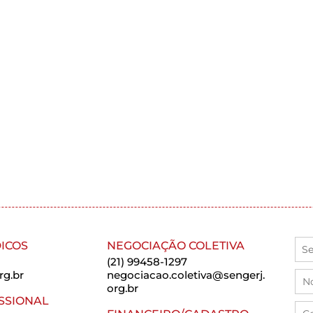
ICOS
NEGOCIAÇÃO COLETIVA
(21) 99458-1297
rg.br
negociacao.coletiva@sengerj.
org.br
SSIONAL