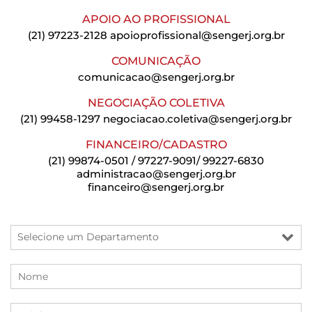
APOIO AO PROFISSIONAL
(21) 97223-2128
apoioprofissional@sengerj.org.br
COMUNICAÇÃO
comunicacao@sengerj.org.br
NEGOCIAÇÃO COLETIVA
(21) 99458-1297
negociacao.coletiva@sengerj.org.br
FINANCEIRO/CADASTRO
(21) 99874-0501 / 97227-9091/ 99227-6830
administracao@sengerj.org.br
financeiro@sengerj.org.br