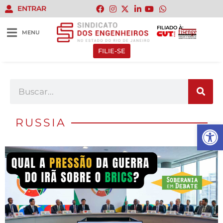
ENTRAR
FILIADO À:
MENU
FILIE-SE
RUSSIA
Abrir 