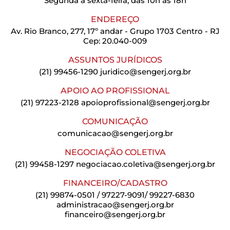
Segunda a sexta-feira, das 10h às 18h
ENDEREÇO
Av. Rio Branco, 277, 17º andar - Grupo 1703 Centro - RJ
Cep: 20.040-009
ASSUNTOS JURÍDICOS
(21) 99456-1290
juridico@sengerj.org.br
APOIO AO PROFISSIONAL
(21) 97223-2128
apoioprofissional@sengerj.org.br
COMUNICAÇÃO
comunicacao@sengerj.org.br
NEGOCIAÇÃO COLETIVA
(21) 99458-1297
negociacao.coletiva@sengerj.org.br
FINANCEIRO/CADASTRO
(21) 99874-0501 / 97227-9091/ 99227-6830
administracao@sengerj.org.br
financeiro@sengerj.org.br