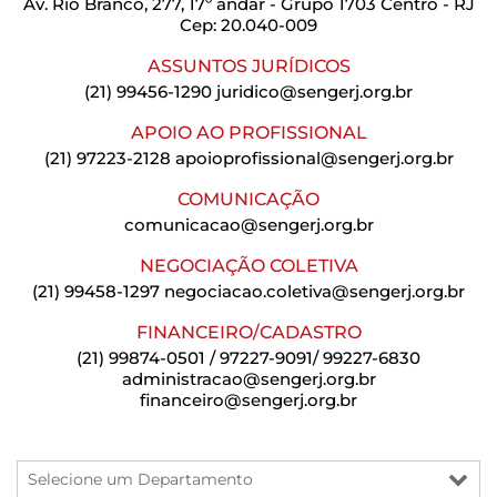
Av. Rio Branco, 277, 17º andar - Grupo 1703 Centro - RJ
Cep: 20.040-009
ASSUNTOS JURÍDICOS
(21) 99456-1290
juridico@sengerj.org.br
APOIO AO PROFISSIONAL
(21) 97223-2128
apoioprofissional@sengerj.org.br
COMUNICAÇÃO
comunicacao@sengerj.org.br
NEGOCIAÇÃO COLETIVA
(21) 99458-1297
negociacao.coletiva@sengerj.org.br
FINANCEIRO/CADASTRO
(21) 99874-0501 / 97227-9091/ 99227-6830
administracao@sengerj.org.br
financeiro@sengerj.org.br