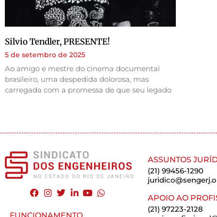
Silvio Tendler, PRESENTE!
5 de setembro de 2025
Ao amigo e mestre do cinema documental
brasileiro, uma despedida dolorosa, mas
carregada com a promessa de que seu legado
ASSUNTOS JURÍD
(21) 99456-1290
juridico@sengerj.o
APOIO AO PROFI
(21) 97223-2128
FUNCIONAMENTO