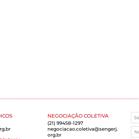
ICOS
NEGOCIAÇÃO COLETIVA
(21) 99458-1297
rg.br
negociacao.coletiva@sengerj.
org.br