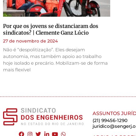
Por que os jovens se distanciaram dos
sindicatos? | Clemente Ganz Lúcio
27 de novembro de 2024
Não é “despolitização”. Eles desejam
autonomia, mas também apoio ao trabalho
hoje isolado e precário. Mobilizam-se de forma
mais flexível
ASSUNTOS JURÍD
(21) 99456-1290
juridico@sengerj.o