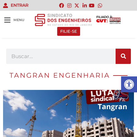
ENTRAR
FILIADO À:
MENU
FILIE-SE
TANGRAN ENGENHARIA
Abrir 