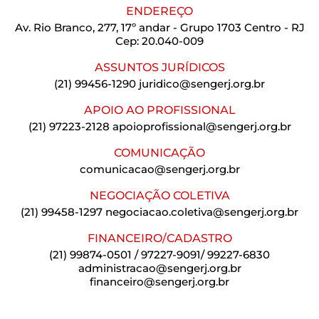
ENDEREÇO
Av. Rio Branco, 277, 17º andar - Grupo 1703 Centro - RJ
Cep: 20.040-009
ASSUNTOS JURÍDICOS
(21) 99456-1290
juridico@sengerj.org.br
APOIO AO PROFISSIONAL
(21) 97223-2128
apoioprofissional@sengerj.org.br
COMUNICAÇÃO
comunicacao@sengerj.org.br
NEGOCIAÇÃO COLETIVA
(21) 99458-1297
negociacao.coletiva@sengerj.org.br
FINANCEIRO/CADASTRO
(21) 99874-0501 / 97227-9091/ 99227-6830
administracao@sengerj.org.br
financeiro@sengerj.org.br