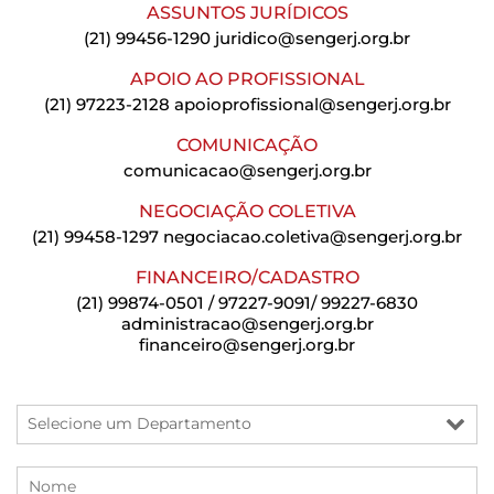
ASSUNTOS JURÍDICOS
(21) 99456-1290
juridico@sengerj.org.br
APOIO AO PROFISSIONAL
(21) 97223-2128
apoioprofissional@sengerj.org.br
COMUNICAÇÃO
comunicacao@sengerj.org.br
NEGOCIAÇÃO COLETIVA
(21) 99458-1297
negociacao.coletiva@sengerj.org.br
FINANCEIRO/CADASTRO
(21) 99874-0501 / 97227-9091/ 99227-6830
administracao@sengerj.org.br
financeiro@sengerj.org.br