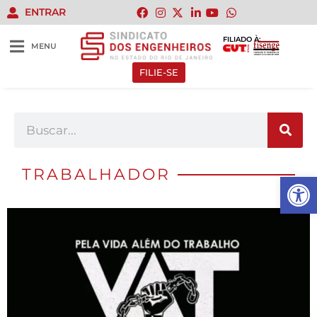
ENTRAR
FILIADO À:
MENU
FILIE-SE
TRABALHADOR
Abrir 