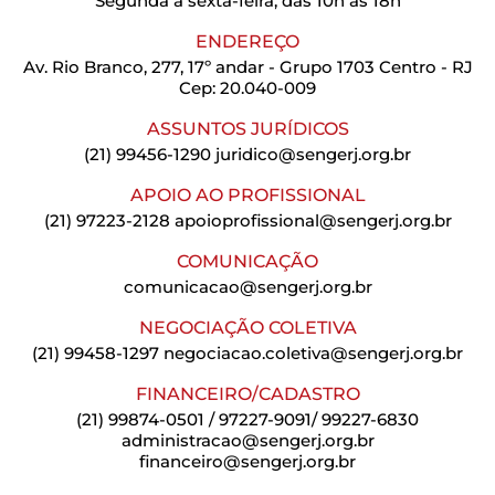
Segunda a sexta-feira, das 10h às 18h
ENDEREÇO
Av. Rio Branco, 277, 17º andar - Grupo 1703 Centro - RJ
Cep: 20.040-009
ASSUNTOS JURÍDICOS
(21) 99456-1290
juridico@sengerj.org.br
APOIO AO PROFISSIONAL
(21) 97223-2128
apoioprofissional@sengerj.org.br
COMUNICAÇÃO
comunicacao@sengerj.org.br
NEGOCIAÇÃO COLETIVA
(21) 99458-1297
negociacao.coletiva@sengerj.org.br
FINANCEIRO/CADASTRO
(21) 99874-0501 / 97227-9091/ 99227-6830
administracao@sengerj.org.br
financeiro@sengerj.org.br