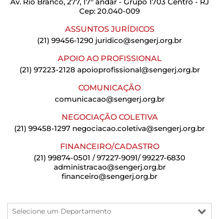
Av. Rio Branco, 277, 17º andar - Grupo 1703 Centro - RJ
Cep: 20.040-009
ASSUNTOS JURÍDICOS
(21) 99456-1290
juridico@sengerj.org.br
APOIO AO PROFISSIONAL
(21) 97223-2128
apoioprofissional@sengerj.org.br
COMUNICAÇÃO
comunicacao@sengerj.org.br
NEGOCIAÇÃO COLETIVA
(21) 99458-1297
negociacao.coletiva@sengerj.org.br
FINANCEIRO/CADASTRO
(21) 99874-0501 / 97227-9091/ 99227-6830
administracao@sengerj.org.br
financeiro@sengerj.org.br