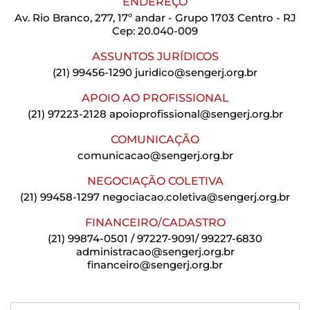
ENDEREÇO
Av. Rio Branco, 277, 17º andar - Grupo 1703 Centro - RJ
Cep: 20.040-009
ASSUNTOS JURÍDICOS
(21) 99456-1290
juridico@sengerj.org.br
APOIO AO PROFISSIONAL
(21) 97223-2128
apoioprofissional@sengerj.org.br
COMUNICAÇÃO
comunicacao@sengerj.org.br
NEGOCIAÇÃO COLETIVA
(21) 99458-1297
negociacao.coletiva@sengerj.org.br
FINANCEIRO/CADASTRO
(21) 99874-0501 / 97227-9091/ 99227-6830
administracao@sengerj.org.br
financeiro@sengerj.org.br