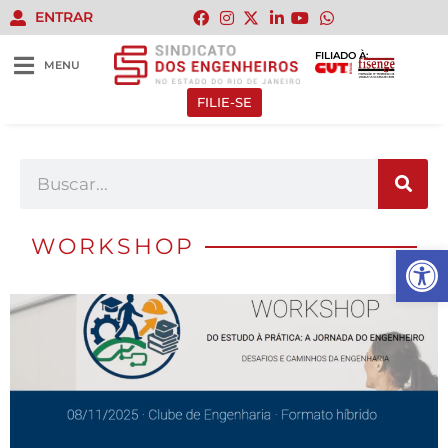
ENTRAR
FILIADO À:
MENU
FILIE-SE
WORKSHOP
Abrir 