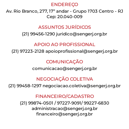
ENDEREÇO
Av. Rio Branco, 277, 17º andar - Grupo 1703 Centro - RJ
Cep: 20.040-009
ASSUNTOS JURÍDICOS
(21) 99456-1290
juridico@sengerj.org.br
APOIO AO PROFISSIONAL
(21) 97223-2128
apoioprofissional@sengerj.org.br
COMUNICAÇÃO
comunicacao@sengerj.org.br
NEGOCIAÇÃO COLETIVA
(21) 99458-1297
negociacao.coletiva@sengerj.org.br
FINANCEIRO/CADASTRO
(21) 99874-0501 / 97227-9091/ 99227-6830
administracao@sengerj.org.br
financeiro@sengerj.org.br