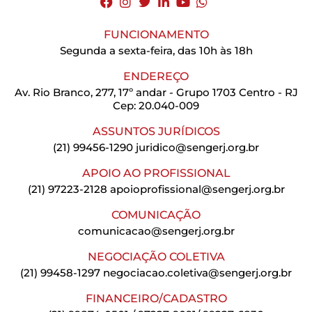
FUNCIONAMENTO
Segunda a sexta-feira, das 10h às 18h
ENDEREÇO
Av. Rio Branco, 277, 17º andar - Grupo 1703 Centro - RJ
Cep: 20.040-009
ASSUNTOS JURÍDICOS
(21) 99456-1290
juridico@sengerj.org.br
APOIO AO PROFISSIONAL
(21) 97223-2128
apoioprofissional@sengerj.org.br
COMUNICAÇÃO
comunicacao@sengerj.org.br
NEGOCIAÇÃO COLETIVA
(21) 99458-1297
negociacao.coletiva@sengerj.org.br
FINANCEIRO/CADASTRO