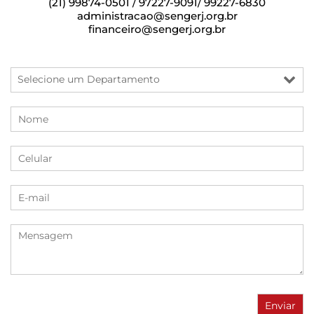
(21) 99874-0501 / 97227-9091/ 99227-6830
administracao@sengerj.org.br
financeiro@sengerj.org.br