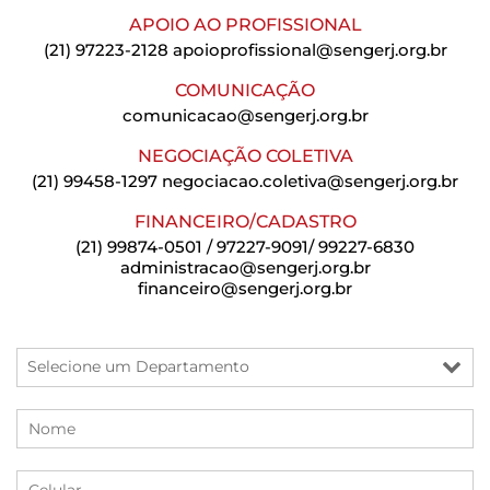
APOIO AO PROFISSIONAL
(21) 97223-2128
apoioprofissional@sengerj.org.br
COMUNICAÇÃO
comunicacao@sengerj.org.br
NEGOCIAÇÃO COLETIVA
(21) 99458-1297
negociacao.coletiva@sengerj.org.br
FINANCEIRO/CADASTRO
(21) 99874-0501 / 97227-9091/ 99227-6830
administracao@sengerj.org.br
financeiro@sengerj.org.br