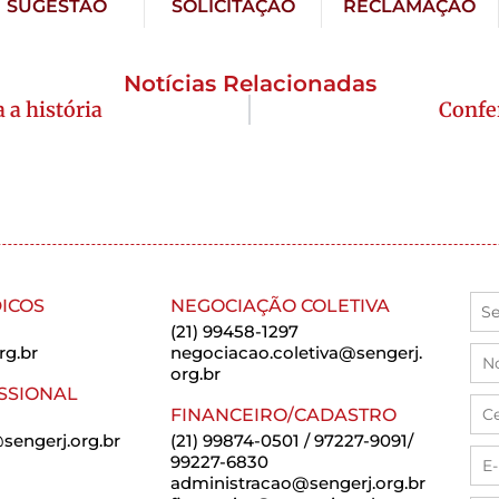
SUGESTÃO
SOLICITAÇÃO
RECLAMAÇÃO
Notícias Relacionadas
 a história
Confe
ICOS
NEGOCIAÇÃO COLETIVA
(21) 99458-1297
rg.br
negociacao.coletiva@sengerj.
org.br
SSIONAL
FINANCEIRO/CADASTRO
sengerj.org.br
(21) 99874-0501 / 97227-9091/
99227-6830
administracao@sengerj.org.br