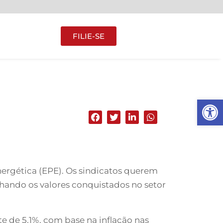
FILIE-SE
Abrir 
nergética (EPE). Os sindicatos querem
nhando os valores conquistados no setor
e de 5,1%, com base na inflação nas