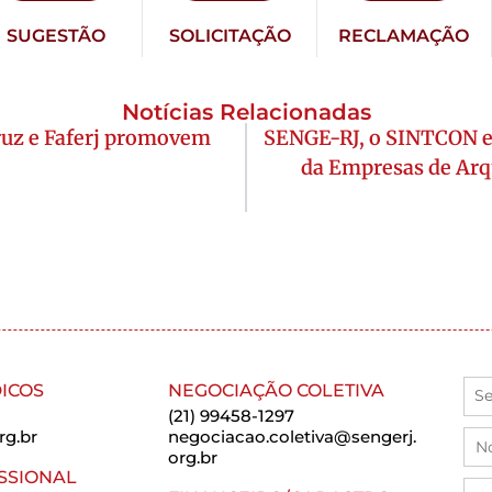
SUGESTÃO
SOLICITAÇÃO
RECLAMAÇÃO
Notícias Relacionadas
cruz e Faferj promovem
SENGE-RJ, o SINTCON e
da Empresas de Arq
ICOS
NEGOCIAÇÃO COLETIVA
(21) 99458-1297
rg.br
negociacao.coletiva@sengerj.
org.br
SSIONAL