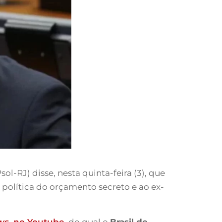
-RJ) disse, nesta quinta-feira (3), que
à política do orçamento secreto e ao ex-
ws
, no Youtube
, do qual o
Brasil de