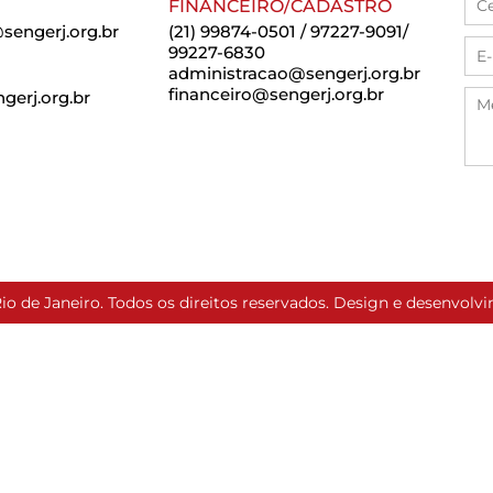
FINANCEIRO/CADASTRO
sengerj.org.br
(21) 99874-0501 / 97227-9091/
99227-6830
administracao@sengerj.org.br
financeiro@sengerj.org.br
erj.org.br
io de Janeiro. Todos os direitos reservados. Design e desenvol