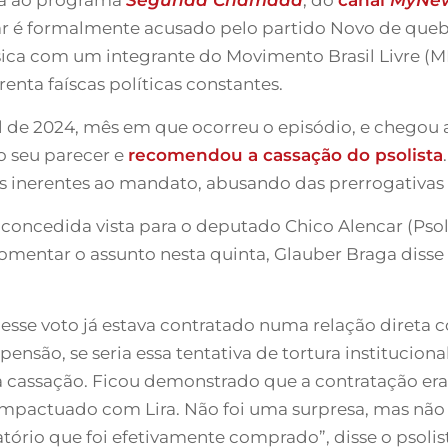
 é formalmente acusado pelo partido Novo de queb
sica com um integrante do Movimento Brasil Livre (MB
enta faíscas políticas constantes.
l de 2024, mês em que ocorreu o episódio, e chegou a
o seu parecer e
recomendou a cassação do psolista
os inerentes ao mandato, abusando das prerrogativas 
 concedida vista para o deputado Chico Alencar (Psol
mentar o assunto nesta quinta, Glauber Braga disse 
sse voto já estava contratado numa relação direta c
pensão, se seria essa tentativa de tortura institucio
cassação. Ficou demonstrado que a contratação era p
compactuado com Lira. Não foi uma surpresa, mas não
ório que foi efetivamente comprado”, disse o psolis