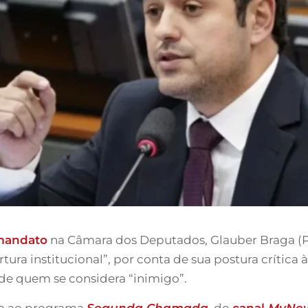
 mandato
na Câmara dos Deputados, Glauber Braga (Psol
ura institucional”, por conta de sua postura crítica 
 de quem se considera “inimigo”.
sta ao programa
Segunda Chamada
, do
canal
MyNe