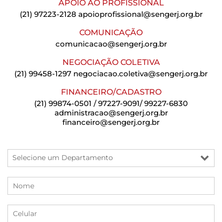
APOIO AO PROFISSIONAL
(21) 97223-2128
apoioprofissional@sengerj.org.br
COMUNICAÇÃO
comunicacao@sengerj.org.br
NEGOCIAÇÃO COLETIVA
(21) 99458-1297
negociacao.coletiva@sengerj.org.br
FINANCEIRO/CADASTRO
(21) 99874-0501 / 97227-9091/ 99227-6830
administracao@sengerj.org.br
financeiro@sengerj.org.br