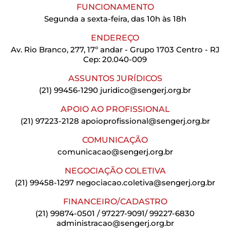
FUNCIONAMENTO
Segunda a sexta-feira, das 10h às 18h
ENDEREÇO
Av. Rio Branco, 277, 17º andar - Grupo 1703 Centro - RJ
Cep: 20.040-009
ASSUNTOS JURÍDICOS
(21) 99456-1290
juridico@sengerj.org.br
APOIO AO PROFISSIONAL
(21) 97223-2128
apoioprofissional@sengerj.org.br
COMUNICAÇÃO
comunicacao@sengerj.org.br
NEGOCIAÇÃO COLETIVA
(21) 99458-1297
negociacao.coletiva@sengerj.org.br
FINANCEIRO/CADASTRO
(21) 99874-0501 / 97227-9091/ 99227-6830
administracao@sengerj.org.br